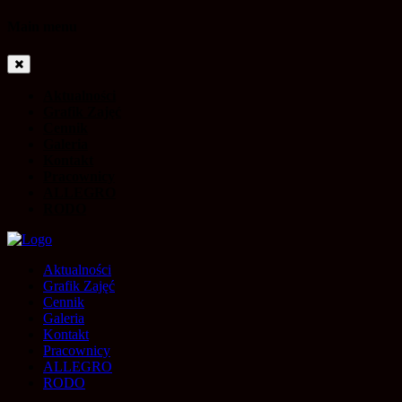
Main menu
Aktualności
Grafik Zajęć
Cennik
Galeria
Kontakt
Pracownicy
ALLEGRO
RODO
Aktualności
Grafik Zajęć
Cennik
Galeria
Kontakt
Pracownicy
ALLEGRO
RODO