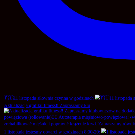
🇵🇱11 listopada siłownia czynna w godzinach
Aktualizacja grafiku fitness‼️ Zapraszamy klu
1 listopada jesteśmy otwarci w godzinach 8:00-20: