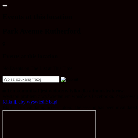
Events at this location
Park Avenue Rutherford
Events at this location
No Events on The List at This Time
Ten komunikat jest widoczny tylko dla administratorów.
Wystąpił problem z wyświetlaniem wpisów z Facebooka. Zapasowa 
Kliknij, aby wyświetlić błąd
Błąd:
Error validating access token: The session has been invalidate