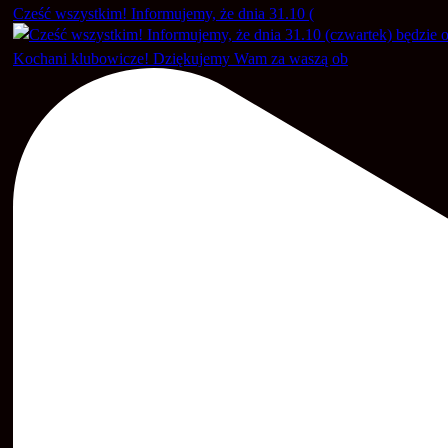
Cześć wszystkim! Informujemy, że dnia 31.10 (
Kochani klubowicze! Dziękujemy Wam za waszą ob