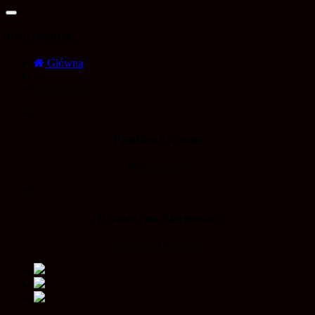
Pracownicy
Główna
//
Pracownicy
Paulina Obrzut
koordynator
Katarzyna Majerska
pracownik recepcji