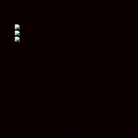
Monika Rodak
pracownik recepcji
Patrycja Wróbel
pracownik recepcji
TRENERZY
Paweł Antkowicz
trener personalny
Sylwia Król