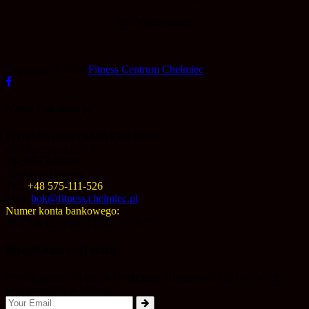
trener personalny
Copyright © 2020
Fitness Centrum Chełmiec
Nasza Lokalizacja
FITNESS CENTRUM CHEŁMIEC
ul. Marcinkowicka 9a
33-395 Chełmiec
wejście od basenu
Tel.:
+48 575-111-526
Mail:
bok@fitness.chelmiec.pl
Numer konta bankowego:
73 1750 1240 0000 0000 4096 7524
Prześlij nam swój email
Prześlij nam swój email a będziemy informować Cię o nowych
wydarzeniach w klubie...