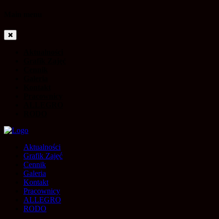
Main menu
Aktualności
Grafik Zajęć
Cennik
Galeria
Kontakt
Pracownicy
ALLEGRO
RODO
Aktualności
Grafik Zajęć
Cennik
Galeria
Kontakt
Pracownicy
ALLEGRO
RODO