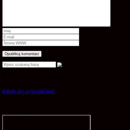
Ten komunikat jest widoczny tylko dla administratorów.
Wystąpił problem z wyświetlaniem wpisów z Facebooka. Zapasowa
pamięć podręczna w użyciu.
Kliknij, aby wyświetlić błąd
Błąd:
Error validating access token: The session has been
invalidated because the user changed their password or Facebook
has changed the session for security reasons.
Rodzaj:
OAuthException