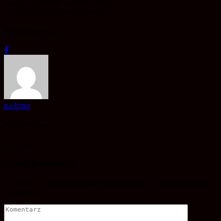
Prześlij zgłoszenie na adres mailowy
k.majerska@fitness.chelmiec.pl 🙂
Publikuj tego newsa
p-obrzut
Podobne Newsy
Comments
Dodaj komentarz
Twój adres e-mail nie zostanie opublikowany.
Wymagane pola są
oznaczone
*