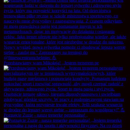
Przedstawiamy wam Mikołaja! ,,Jestem trenerem pe
Poznajcie Zuzię - naszą trenerkę personalną! ,