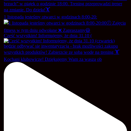
1 listopada jesteśmy otwarci w godzinach 8:00-20:
Cześć wszystkim! Informujemy, że dnia 31.10 (
Kochani klubowicze! Dziękujemy Wam za waszą ob