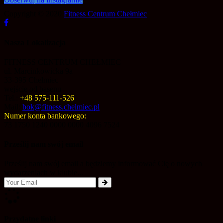
Copyright © 2020
Fitness Centrum Chełmiec
Nasza Lokalizacja
FITNESS CENTRUM CHEŁMIEC
ul. Marcinkowicka 9a
33-395 Chełmiec
wejście od basenu
Tel.:
+48 575-111-526
Mail:
bok@fitness.chelmiec.pl
Numer konta bankowego:
73 1750 1240 0000 0000 4096 7524
Prześlij nam swój email
Prześlij nam swój email a będziemy informować Cię o nowych
wydarzeniach w klubie...
Przydatne linki